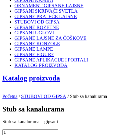
GIPSANI KAMINI
ORNAMENT GIPSANE LAJSNE
GIPSANI SKRIVAČI SVETLA
GIPSANE PRATEĆE LAJSNE
STUBOVI OD GIPSA
GIPSANE ROZETNE
GIPSANI UGLOVI
GIPSANE LAJSNE ZA ĆOŠKOVE
GIPSANE KONZOLE
GIPSANE LAMPE
GIPSANE FIGURE
GIPSANE APLIKACIJE I PORTALI
KATALOG PROIZVODA
Katalog proizvoda
Početna
/
STUBOVI OD GIPSA
/ Stub sa kanalurama
Stub sa kanalurama
Stub sa kanalurama – gipsani
Stub