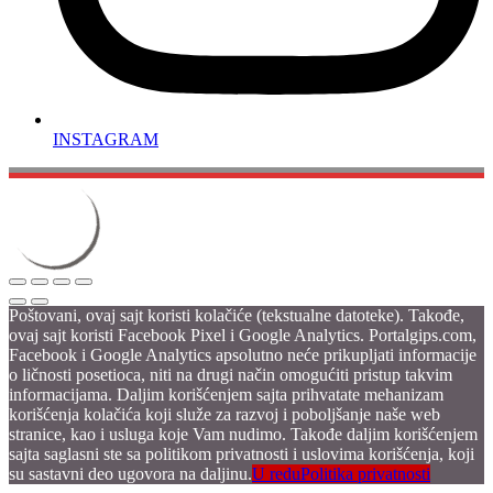
INSTAGRAM
Poštovani, ovaj sajt koristi kolačiće (tekstualne datoteke). Takođe,
ovaj sajt koristi Facebook Pixel i Google Analytics. Portalgips.com,
Facebook i Google Analytics apsolutno neće prikupljati informacije
o ličnosti posetioca, niti na drugi način omogućiti pristup takvim
informacijama. Daljim korišćenjem sajta prihvatate mehanizam
korišćenja kolačića koji služe za razvoj i poboljšanje naše web
stranice, kao i usluga koje Vam nudimo. Takođe daljim korišćenjem
sajta saglasni ste sa politikom privatnosti i uslovima korišćenja, koji
su sastavni deo ugovora na daljinu.
U redu
Politika privatnosti