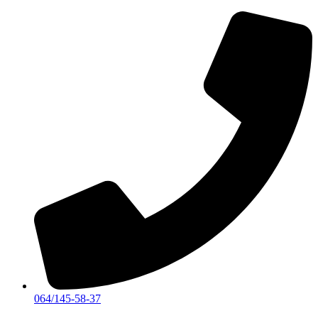
Skočite
na
sadržaj
064/145-58-37