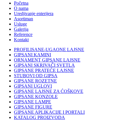
Početna
O nama
Uredjivanje enterijera
Asortiman
Usluge
Galerija
Reference
Kontakt
PROFILISANE-UGAONE LAJSNE
GIPSANI KAMINI
ORNAMENT GIPSANE LAJSNE
GIPSANI SKRIVAČI SVETLA
GIPSANE PRATEĆE LAJSNE
STUBOVI OD GIPSA
GIPSANE ROZETNE
GIPSANI UGLOVI
GIPSANE LAJSNE ZA ĆOŠKOVE
GIPSANE KONZOLE
GIPSANE LAMPE
GIPSANE FIGURE
GIPSANE APLIKACIJE I PORTALI
KATALOG PROIZVODA