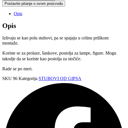
sa
Postavite pitanje o ovom proizvodu
kanalurama
količina
Opis
Opis
Izlivaju se kao polu stubovi, pa se spajaju u celinu prilikom
montaže.
K
oriste se za prolaze, šankove, postolja za lampe, figure.
Mogu
takodje da se koriste kao postolja za stočiće.
Rade se po meri.
SKU
96
Kategorija
STUBOVI OD GIPSA