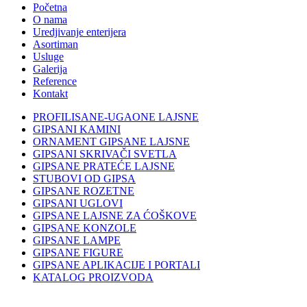
Početna
O nama
Uredjivanje enterijera
Asortiman
Usluge
Galerija
Reference
Kontakt
PROFILISANE-UGAONE LAJSNE
GIPSANI KAMINI
ORNAMENT GIPSANE LAJSNE
GIPSANI SKRIVAČI SVETLA
GIPSANE PRATEĆE LAJSNE
STUBOVI OD GIPSA
GIPSANE ROZETNE
GIPSANI UGLOVI
GIPSANE LAJSNE ZA ĆOŠKOVE
GIPSANE KONZOLE
GIPSANE LAMPE
GIPSANE FIGURE
GIPSANE APLIKACIJE I PORTALI
KATALOG PROIZVODA