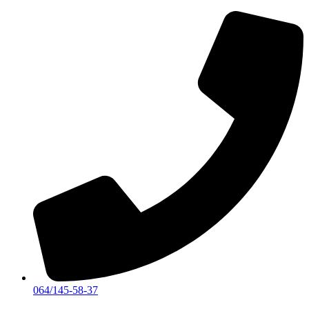
Skočite
na
sadržaj
064/145-58-37