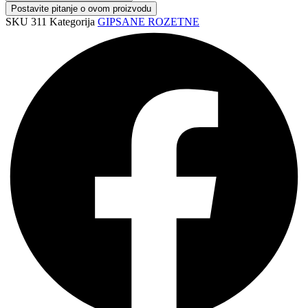
34
Postavite pitanje o ovom proizvodu
Rozetna
SKU
311
Kategorija
GIPSANE ROZETNE
P42
količina