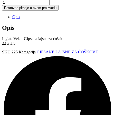
L
glat.
Postavite pitanje o ovom proizvodu
Vel.
Lajsna
Opis
22
x
Opis
3,5
količina
L glat. Vel. – Gipsana lajsna za ćošak
22 x 3,5
SKU
225
Kategorija
GIPSANE LAJSNE ZA ĆOŠKOVE