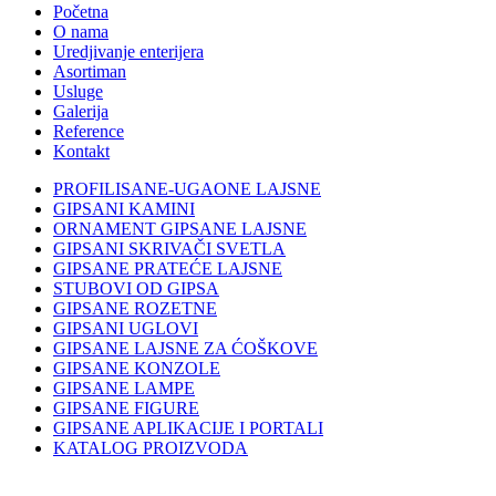
Početna
O nama
Uredjivanje enterijera
Asortiman
Usluge
Galerija
Reference
Kontakt
PROFILISANE-UGAONE LAJSNE
GIPSANI KAMINI
ORNAMENT GIPSANE LAJSNE
GIPSANI SKRIVAČI SVETLA
GIPSANE PRATEĆE LAJSNE
STUBOVI OD GIPSA
GIPSANE ROZETNE
GIPSANI UGLOVI
GIPSANE LAJSNE ZA ĆOŠKOVE
GIPSANE KONZOLE
GIPSANE LAMPE
GIPSANE FIGURE
GIPSANE APLIKACIJE I PORTALI
KATALOG PROIZVODA