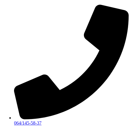
Skočite
na
sadržaj
064/145-58-37