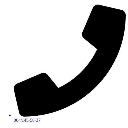
Skočite
na
sadržaj
064/145-58-37