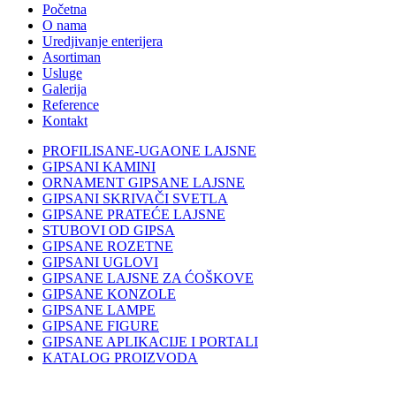
Početna
O nama
Uredjivanje enterijera
Asortiman
Usluge
Galerija
Reference
Kontakt
PROFILISANE-UGAONE LAJSNE
GIPSANI KAMINI
ORNAMENT GIPSANE LAJSNE
GIPSANI SKRIVAČI SVETLA
GIPSANE PRATEĆE LAJSNE
STUBOVI OD GIPSA
GIPSANE ROZETNE
GIPSANI UGLOVI
GIPSANE LAJSNE ZA ĆOŠKOVE
GIPSANE KONZOLE
GIPSANE LAMPE
GIPSANE FIGURE
GIPSANE APLIKACIJE I PORTALI
KATALOG PROIZVODA