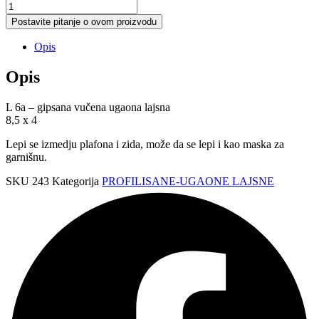
L
6a
Postavite pitanje o ovom proizvodu
vučena
ugaona
Opis
lajsna
količina
Opis
L 6a – gipsana vučena ugaona lajsna
8,5 x 4
Lepi se izmedju plafona i zida, može da se lepi i kao maska za
garnišnu.
SKU
243
Kategorija
PROFILISANE-UGAONE LAJSNE