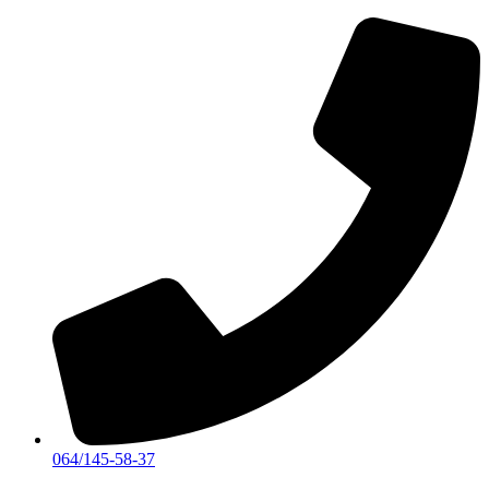
Skočite
na
sadržaj
064/145-58-37