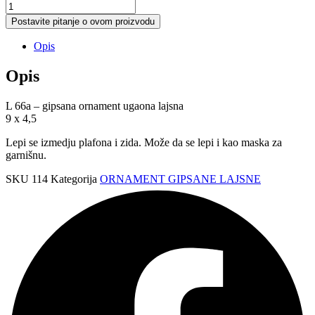
L
66a
Postavite pitanje o ovom proizvodu
ornament
ugaona
Opis
lajsna
količina
Opis
L 66a – gipsana ornament ugaona lajsna
9 x 4,5
Lepi se izmedju plafona i zida. Može da se lepi i kao maska za
garnišnu.
SKU
114
Kategorija
ORNAMENT GIPSANE LAJSNE