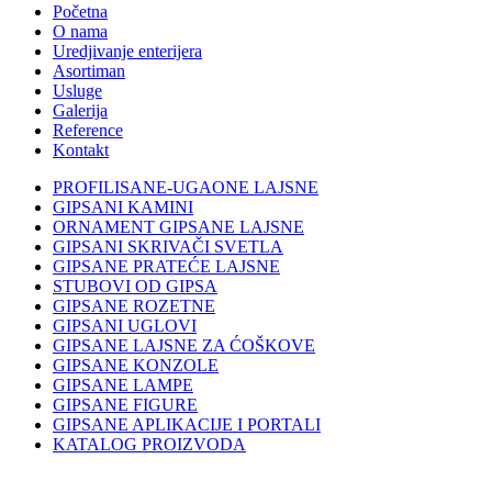
Početna
O nama
Uredjivanje enterijera
Asortiman
Usluge
Galerija
Reference
Kontakt
PROFILISANE-UGAONE LAJSNE
GIPSANI KAMINI
ORNAMENT GIPSANE LAJSNE
GIPSANI SKRIVAČI SVETLA
GIPSANE PRATEĆE LAJSNE
STUBOVI OD GIPSA
GIPSANE ROZETNE
GIPSANI UGLOVI
GIPSANE LAJSNE ZA ĆOŠKOVE
GIPSANE KONZOLE
GIPSANE LAMPE
GIPSANE FIGURE
GIPSANE APLIKACIJE I PORTALI
KATALOG PROIZVODA