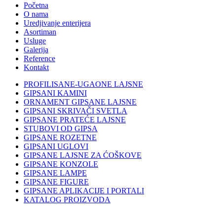
Početna
O nama
Uredjivanje enterijera
Asortiman
Usluge
Galerija
Reference
Kontakt
PROFILISANE-UGAONE LAJSNE
GIPSANI KAMINI
ORNAMENT GIPSANE LAJSNE
GIPSANI SKRIVAČI SVETLA
GIPSANE PRATEĆE LAJSNE
STUBOVI OD GIPSA
GIPSANE ROZETNE
GIPSANI UGLOVI
GIPSANE LAJSNE ZA ĆOŠKOVE
GIPSANE KONZOLE
GIPSANE LAMPE
GIPSANE FIGURE
GIPSANE APLIKACIJE I PORTALI
KATALOG PROIZVODA