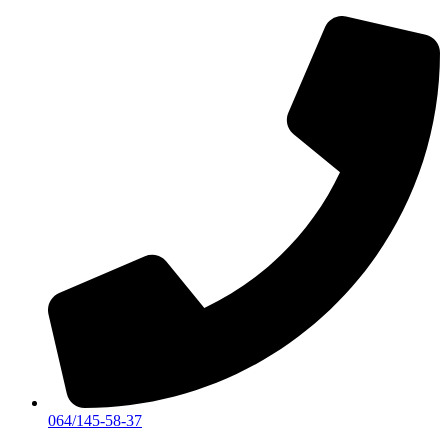
Skočite
na
sadržaj
064/145-58-37