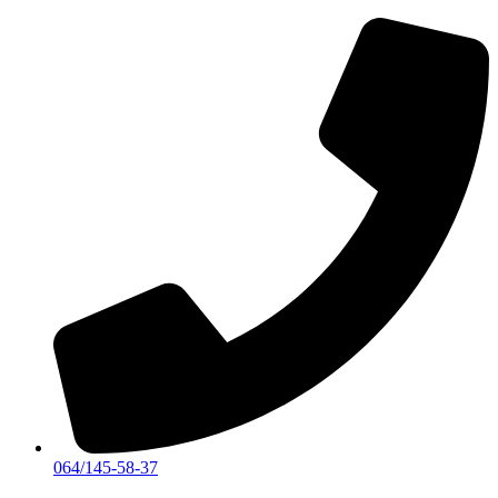
Skočite
na
sadržaj
064/145-58-37