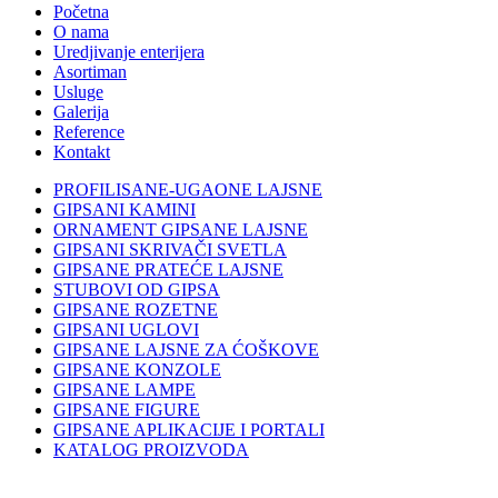
Početna
O nama
Uredjivanje enterijera
Asortiman
Usluge
Galerija
Reference
Kontakt
PROFILISANE-UGAONE LAJSNE
GIPSANI KAMINI
ORNAMENT GIPSANE LAJSNE
GIPSANI SKRIVAČI SVETLA
GIPSANE PRATEĆE LAJSNE
STUBOVI OD GIPSA
GIPSANE ROZETNE
GIPSANI UGLOVI
GIPSANE LAJSNE ZA ĆOŠKOVE
GIPSANE KONZOLE
GIPSANE LAMPE
GIPSANE FIGURE
GIPSANE APLIKACIJE I PORTALI
KATALOG PROIZVODA