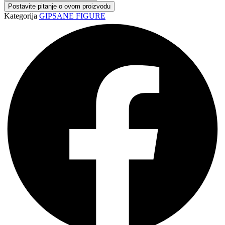
2
Postavite pitanje o ovom proizvodu
količina
Kategorija
GIPSANE FIGURE